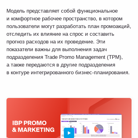
Екатерина Авдеева
Руководитель проектов контура IBP
«Promo&Marketing — это мощный инструмент для
управления промоактивностями, который помогает
планировать акции, прогнозировать результаты
с помощью анализа "Что, если" и быстро
оценивать их эффективность. Гибкий механизм
согласования данных и оперативный план-
фактный анализ обеспечивают прозрачность
и контроль на каждом этапе промокампаний».
Целевые
пользователи