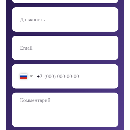
«ОптиТим Консалтинг» — ведущая ИТ-компания
по внедрению решений на базе CPM/IBP-платформы
Optimacros для интегрированного планирования,
бюджетирования, сценарного моделирования
и контроля над достижением поставленных целей.
Услуги
+ 7 (495) 108 68 58
Об Optimacros
sales@optiteam.ru
Видео о платформе
125504, Москва,
Дмитровское шоссе, 81
(м. Селигерская)
Бизнес-кейсы
О компании
Все контакты
Наши партнеры
ВКонтакте
Отзывы
Telegram
Медиацентр
LinkedIn