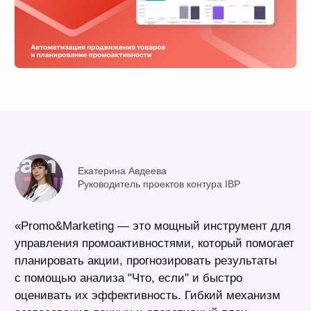
Трейд-маркетологи
и специалисты, отвечающие
за планирование
промоактивностей
Результат
имеют быстрый доступ к историческим
данным по акциям;
тестируют разные типы и механики промо;
выбирают оптимальный вариант условий
акции;
получают оперативную обратную связь
от руководства;
с помощью удобного механизма ведут учет
затрат на проведение акций.