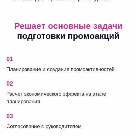
Моделирование и
сценарное
прогнозирование
финансовых
показателей
Возможность
прогнозировать влияние
акций на продажи
Точная оценка
эффективности
завершившихся
промомероприятий
Единая точка доступа
к актуальным данным
у всех вовлеченных