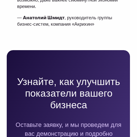
Работа в OptiTeam
времени.
YouTube
—
Анатолий Шмидт
, руководитель группы
RuTube
бизнес‑систем, компания «Акрихин»
Дзен
Полезная рассылка
Сведения об ИТ-деятельности
Политика обработки персональных данных
Условия обработки файлов cookie
© 2018 — 2026 OptiTeam