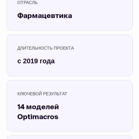
Optimacros
ПОДРОБНЕЕ
Читать кейс-статью
О клиенте
«АКРИХИН» — одна из ведущих
российских фармацевтических компаний,
выпускающая лекарственные средства,
наиболее востребованные пациентами
терапевтических групп. Производственная
площадка «АКРИХИН» работает с 1936
года. Сегодня это современный комплекс,
размещенный на участке площадью 36