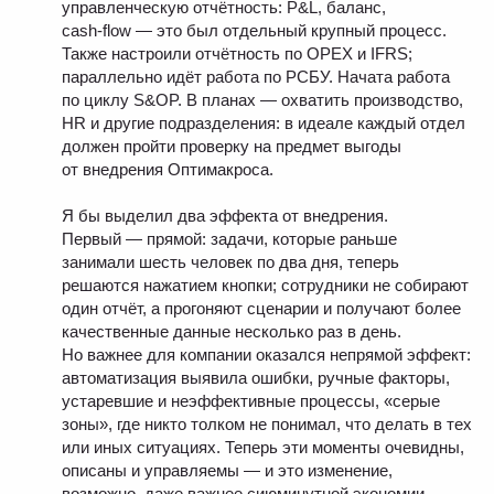
управленческую отчётность: P&L, баланс,
Общество с ограниченной ответственностью «ОптиТим
cash‑flow — это был отдельный крупный процесс.
Консалтинг» — ведущая ИТ-компания по внедрению
решений на базе CPM/IBP-платформы Optimacros для
Также настроили отчётность по OPEX и IFRS;
интегрированного планирования, бюджетирования,
параллельно идёт работа по РСБУ. Начата работа
сценарного моделирования и контроля над
достижением поставленных целей.
по циклу S&OP. В планах — охватить производство,
HR и другие подразделения: в идеале каждый отдел
ИНН: 7715701328
должен пройти проверку на предмет выгоды
от внедрения Оптимакроса.
Услуги
+ 7 (495) 108 68 58
Я бы выделил два эффекта от внедрения.
Об Optimacros
sales@optiteam.ru
Первый — прямой: задачи, которые раньше
Видео о платформе
Юридический адрес:
занимали шесть человек по два дня, теперь
125504, Москва,
решаются нажатием кнопки; сотрудники не собирают
Дмитровское шоссе, 81
Бизнес-кейсы
один отчёт, а прогоняют сценарии и получают более
(м. Селигерская)
качественные данные несколько раз в день.
О компании
Все контакты
Но важнее для компании оказался непрямой эффект:
автоматизация выявила ошибки, ручные факторы,
Наши партнеры
ВКонтакте
устаревшие и неэффективные процессы, «серые
зоны», где никто толком не понимал, что делать в тех
Отзывы
Telegram
или иных ситуациях. Теперь эти моменты очевидны,
Медиацентр
описаны и управляемы — и это изменение,
LinkedIn
возможно, даже важнее сиюминутной экономии