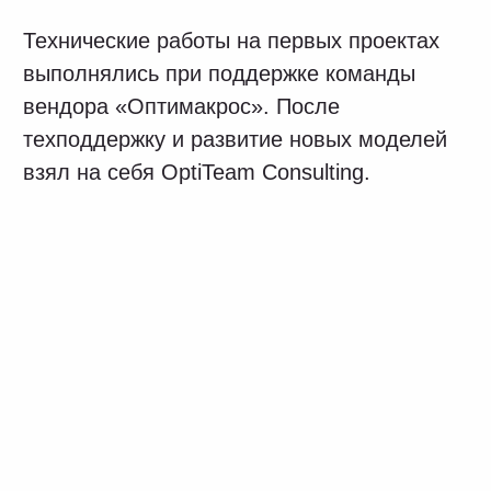
Ценность от внедрения
Цифровая трансформация «АКРИХИН»
стартовала с выстраивания процессов
и налаживания коммуникаций между
разными отделами и службами. Это
снизило «уровень хаоса» с первых шагов,
а на следующих этапах помогло
масштабироваться.
Важный момент на этапе ввода системы
в промышленную эксплуатацию —
своевременный переход от гибких к более
формальным взаимоотношениями между
заказчиком и подрядчиком. Такая смена
фокуса помогла удержать лояльность