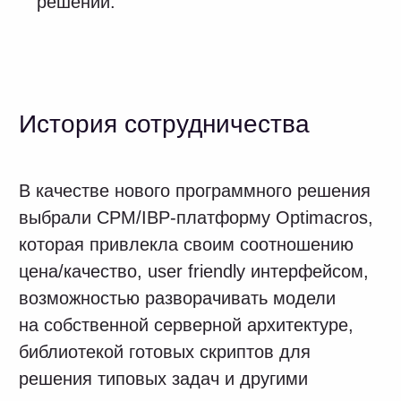
Результат
В «АКРИХИН» работают 14 моделей
на базе Optimacros. Благодаря
постепенной автоматизации различных
функциональных областей компания
получила следующие результаты:
единую информационную среду
и единую систему понятий для всех
подразделений;
формализованные,
автоматизированные, прозрачные
процессы с преднастроенными
дашбордами для каждой роли;
налаженную коммуникацию
подразделений и автоматизированную