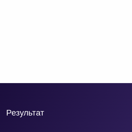
бизнеса и сохранить доверие к системе
не смотря на снижение объема помощи
консалтинга в момент переключения
на поддержку. Для этого IT департамент
тщательно проработал и согласовал
регламенты своего взаимодействия
с бизнесом в рамках поддержки.
Одно из знаковых преимуществ, которое
дала платформа Optimacros, — это
поддержка версионности всех моделей
в сочетании с высокой скоростью расчетов.
Благодаря этому появилась возможность
проводить регулярные встречи
специалистов разных служб, чтобы
вырабатывать и апробировать новые идеи
развития бизнеса, что значительно
ускорило процессы рассмотрения
и принятия решений и дало компании
безусловное конкурентное преимущество.