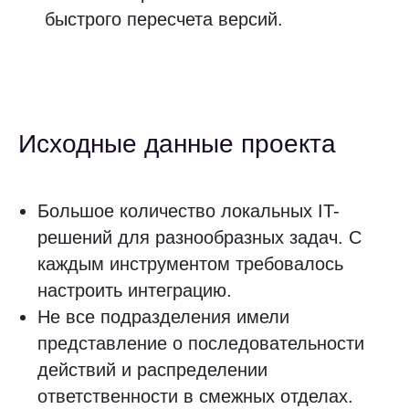
на собственной серверной архитектуре,
библиотекой готовых скриптов для
решения типовых задач и другими
характеристиками.
Первыми в "АКРИХИН" внедрили модель
коммерческого планирования
промоактивностей, модель планирования
и управления дебиторской
задолженностью, модель
по бюджетированию. Далее
последовательно запустили автоматизацию
планирования закупок сырья,
планирования и управления проектами
исследований и разработок,
производственного планирования,
построения стратегического финансового
плана.
Технические работы на первых проектах
выполнялись при поддержке команды