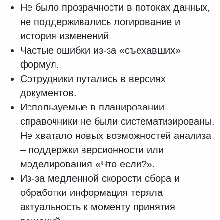
вендора «Оптимакрос». После
техподдержку и развитие новых моделей
взял на себя OptiTeam Consulting.