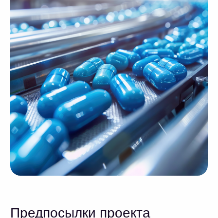
быстрого пересчета версий.
Исходные данные проекта
Большое количество локальных IT-
решений для разнообразных задач. С
каждым инструментом требовалось
настроить интеграцию.
Не все подразделения имели
представление о последовательности
действий и распределении
ответственности в смежных отделах.
Не было прозрачности в потоках данных,
не поддерживались логирование и
история изменений.
Частые ошибки из-за «съехавших»
формул.
Сотрудники путались в версиях