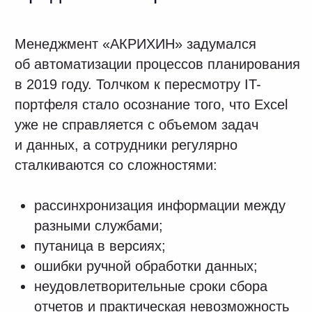
документов.
Используемые в планировании
справочники не были систематизированы.
Не хватало новых возможностей анализа
– поддержки версионности или
моделирования «Что если?».
Из-за медленной скорости сбора и
обработки информация теряла
актуальность к моменту принятия
решений.
История сотрудничества
В качестве нового программного решения
выбрали CPM/IBP-платформу Optimacros,
которая привлекла своим соотношению
цена/качество, user friendly интерфейсом,
возможностью разворачивать модели