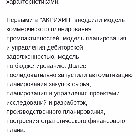
систему согласований;
возможность анализировать план-факт
с детализацией до транзакции
последнего;
поддержку версионности, быстрый
пересчет моделей при изменении
входящих параметров;
новые возможности анализа;
продуманную архитектуру решения,
позволяющую развивать и достраивать
функционал;
высвобожденное время персонала для
решения задач анализа и прогноза.
Сегодня IT-департамент «АКРИХИН»
определяет задачи и выстраивает
процессы поддержки и развития
Optimacros в целом, а для автоматизации
новых масштабных специализированных
задач привлекает необходимые «рабочие
руки» со стороны OptiTeam Consulting.