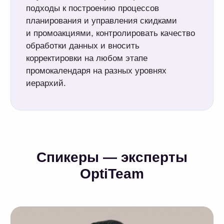
Инна Бондарева
Старший проектный менеджер OptiTeam
1,5+ года в автоматизации Trade promotion
management (TPM);
8+ лет анализа кредитных рисков в сделках
с корпоративными клиентами;
8+ лет финансового планирования.
Опыт Optimacros
в FMCG