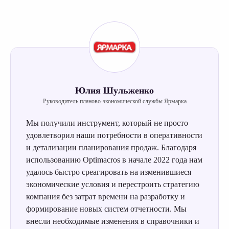
Работа в OptiTeam
YouTube
RuTube
Дзен
Полезная рассылка
Юлия Шульженко
Руководитель планово-экономической службы Ярмарка
Политика обработки персональных данных
Условия обработки файлов cookie
Мы получили инструмент, который не просто
удовлетворил наши потребности в оперативности
© 2018 — 2025 OptiTeam
и детализации планирования продаж. Благодаря
использованию Optimacros в начале 2022 года нам
удалось быстро среагировать на изменившиеся
экономические условия и перестроить стратегию
компания без затрат времени на разработку и
формирование новых систем отчетности. Мы
внесли необходимые изменения в справочники и