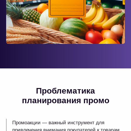
Промоакции — важный инструмент для
привлечения внимания покупателей к товарам
в сегменте FMCG. Они стимулируют продажи,
увеличивают товарооборот и долю рынка.
Но вместе с тем планирование и управление
промо сопряжено с рядом сложностей:
Сложная оценка экономической
эффективности
Доля продаж, связанных
с промоактивностями, растёт. При этом нет
информации, какой процент от общей
выручки составляет эффект от этих акций.