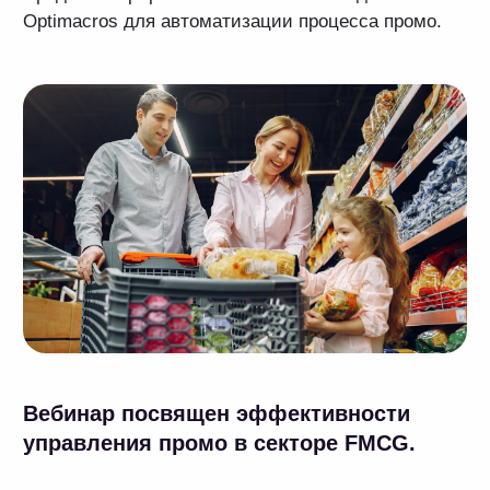
Трейд-маркетологам
Результат участия
Узнаете, как легко адаптировать
платформу к изменяющимся условиям
бизнеса, и что благодаря self-service
можно создавать и модифицировать
планы, прогнозы и сценарии в режиме
реального времени.
Специалистам, отвечающим
за планирование
промоактивностей
Результат участия
Научитесь комбинировать разные
подходы к построению процессов
планирования и управления скидками
и промоакциями, контролировать качество