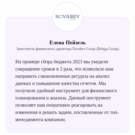
«ОптиТим Консалтинг» — ведущая ИТ-компания
по внедрению решений на базе CPM/IBP-платформы
Optimacros для интегрированного планирования,
бюджетирования, сценарного моделирования
и контроля над достижением поставленных целей.
Елена Пейзель
Заместитель финансового директора Novabev Group (Beluga Group)
Услуги
+ 7 (495) 108 68 58
На примере сбора бюджета 2023 мы увидели
Об Optimacros
sales@optiteam.ru
сокращение сроков в 2 раза, что позволило нам
Видео о платформе
125504, Москва,
направить сэкономленные ресурсы на анализ
Дмитровское шоссе, 81
данных и повышение качества отчетов. Мы
(м. Селигерская)
Бизнес-кейсы
получили удобный инструмент для финансового
О компании
Все контакты
планирования и анализа. Данный инструмент
позволяет нам оперативно реагировать на
Наши партнеры
ВКонтакте
изменения и решать задачи, поставленные от топ-
Отзывы
Telegram
менеджмента компании.
Медиацентр
LinkedIn