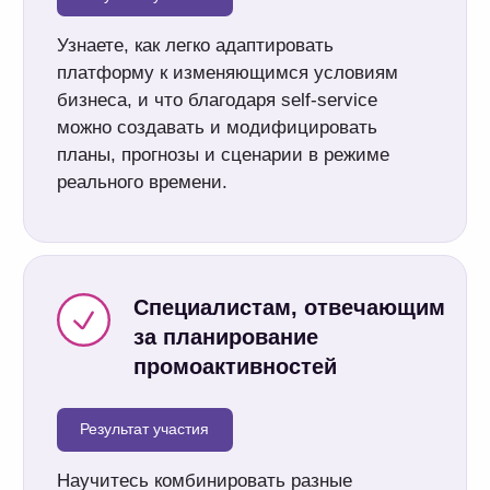
Екатерина Авдеева
Старший проектный менеджер OptiTeam
Руководитель проектов контура IBP;
10+ лет бизнес-опыта в FMCG;
6+ лет управления цепочками поставок.