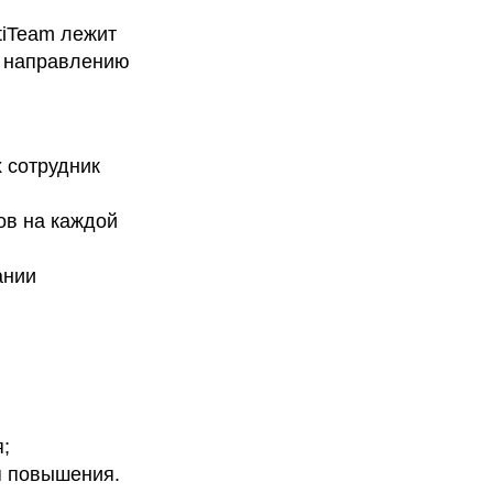
tiTeam лежит
о направлению
 сотрудник
ов на каждой
ании
;
я повышения.