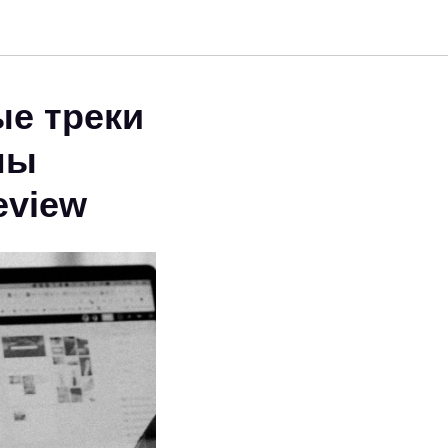
ые треки
мы
eview