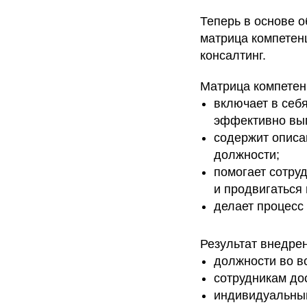
Теперь в основе 
матрица компетен
консалтинг.
Матрица компетен
включает в себ
эффективно вып
содержит описа
должности;
помогает сотру
и продвигаться 
делает процесс
Результат внедре
должности во в
сотрудникам до
индивидуальный