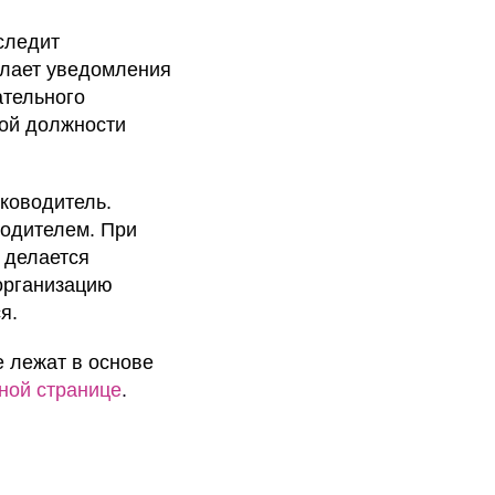
следит
ылает уведомления
ательного
ной должности
ководитель.
водителем. При
 делается
организацию
я.
 лежат в основе
ной странице
.