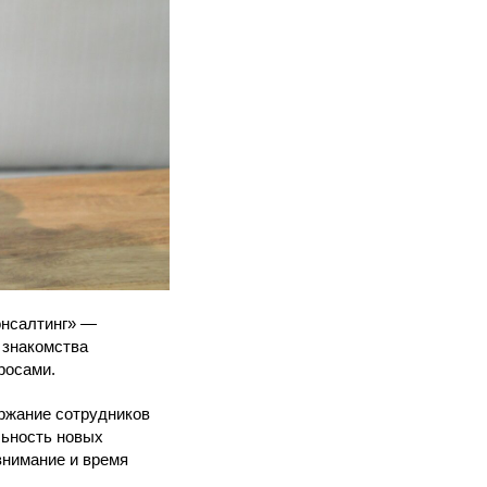
онсалтинг» —
 знакомства
росами.
ержание сотрудников
льность новых
внимание и время