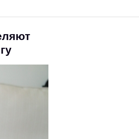
деляют
гу