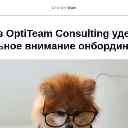
Блог OptiTeam
 OptiTeam Consulting у
ьное внимание онбордин