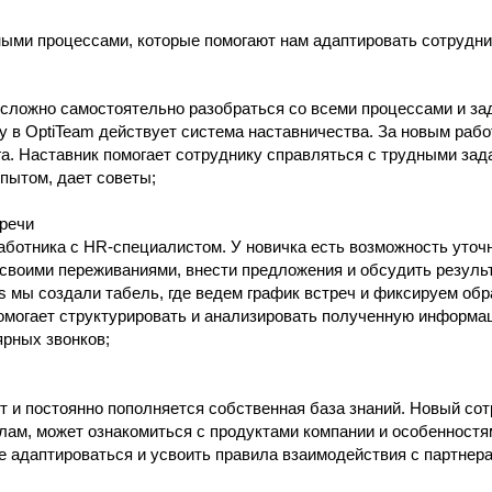
ми процессами, которые помогают нам адаптировать сотрудни
 сложно самостоятельно разобраться со всеми процессами и за
у в OptiTeam действует система наставничества. За новым раб
а. Наставник помогает сотруднику справляться с трудными зад
опытом, дает советы;
речи
аботника с HR-специалистом. У новичка есть возможность уточ
своими переживаниями, внести предложения и обсудить результ
 мы создали табель, где ведем график встреч и фиксируем обр
помогает структурировать и анализировать полученную информа
ярных звонков;
т и постоянно пополняется собственная база знаний. Новый сот
ам, может ознакомиться с продуктами компании и особенностя
е адаптироваться и усвоить правила взаимодействия с партнера