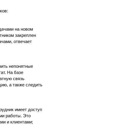
ков:
дачами на новом
отником закреплен
ачами, отвечает
нить непонятные
ат. На базе
атную связь
цию, а также следить
рудник имеет доступ
ми работы. Это
ми и клиентами;