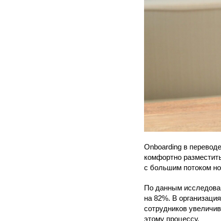
Onboarding в перевод
комфортно разместить
с большим потоком но
По данным исследован
на 82%. В организаци
сотрудников увеличив
этому процессу.