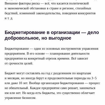
Внешние факторы риска — всё, что касается политической
и экономической обстановки в стране и регионе, стихийных
бедствий, изменений законодательства, поведения конкурентов
и т. д.
Бюджетирование в организации — дело
добровольное, но выгодное
Бюджетирование — один из основных инструментов управления
предприятием. В его основе — планирование деятельности
предприятия на конкретный отрезок времени. Всё зависит
Узнайте, как улучшить
от срочности целей.
показатели вашего бизнеса
Бюджет могут составлять на год с разделением по кварталам
и месяцам, но иногда берут и продолжительные периоды на 3−5
Оставьте заявку, и мы проведем для вас
демо и подробно расскажем, как платформа
или даже 10 лет. Вообще организация бюджетирования — процесс
Optimacros поможет оптимизировать ваши
не обязательный. Каждое предприятие само решает, заниматься
бизнес-процессы
им или нет. Но когда есть бюджеты, это существенно облегчает
управление бизнесом.
Запросить демо