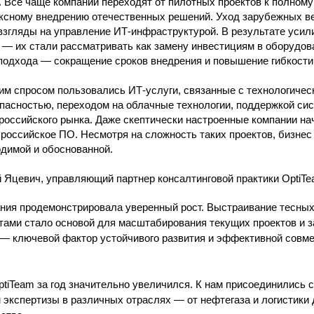
 Всё чаще компании переходят от пилотных проектов к полном
ексному внедрению отечественных решений. Уход зарубежных в
взгляды на управление ИТ-инфраструктурой. В результате усил
— их стали рассматривать как замену инвестициям в оборудов
подхода — сокращение сроков внедрения и повышение гибкости
им спросом пользовались ИТ-услуги, связанные с технологичес
асностью, переходом на облачные технологии, поддержкой си
российского рынка. Даже скептически настроенные компании на
 российское ПО. Несмотря на сложность таких проектов, бизнес
димой и обоснованной.
 Яцевич, управляющий партнер консалтинговой практики OptiTe
ания продемонстрировала уверенный рост. Выстраивание тесных
тами стало основой для масштабирования текущих проектов и з
— ключевой фактор устойчивого развития и эффективной совм
tiTeam за год значительно увеличился. К нам присоединились 
 экспертизы в различных отраслях — от нефтегаза и логистики 