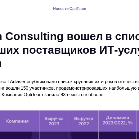
Новости OptiTeam
 Consulting вошел в спи
ших поставщиков ИТ-усл
и
тво TAdviser опубликовало список крупнейших игроков отечеств
тинг вошли 150 участников, продемонстрировавших наибольшую 
. Компания OptiTeam заняла 93-е место в обзоре.