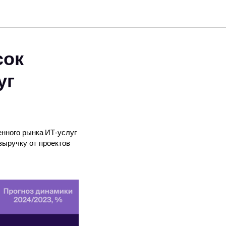
сок
уг
енного рынка ИТ-услуг
выручку от проектов