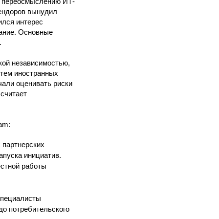
у переосмыслению ИТ-
ендоров вынудил
ился интерес
ание. Основные
.
кой независимостью,
стем иностранных
чали оценивать риски
 считает
am:
 партнерских
апуска инициатив.
естной работы
специалисты
до потребительского