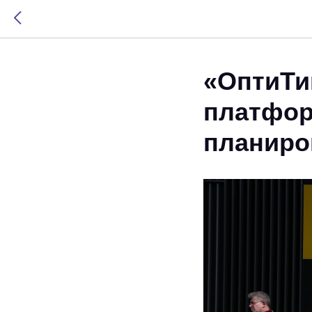
«ОптиТи
платфор
планиро