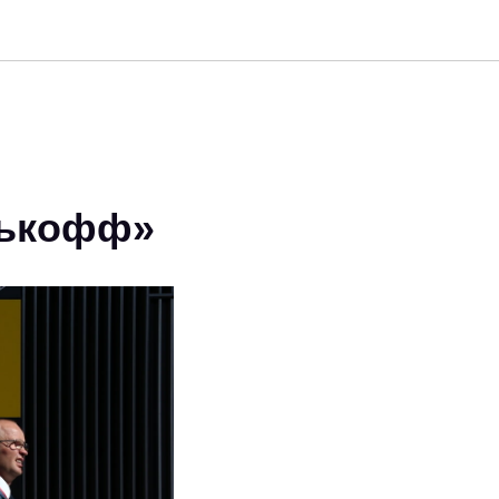
нькофф»