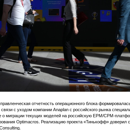
правленческая отчетность операционного блока формировалась
 связи с уходом компании Anaplan с российского рынка специа
е о миграции текущих моделей на российскую EPM/CPM-платф
рования Optimacros. Реализацию проекта «Тинькофф» доверил 
Consulting.