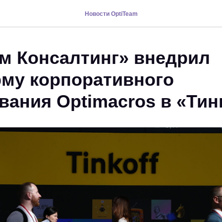
Новости OptiTeam
м Консалтинг» внедрил
му корпоративного
вания Optimacros в «Ти