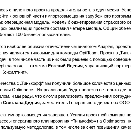
ось с пилотного проекта продолжительностью один месяц. Усп
ейти к основной части импортозамещения зарубежного программ
ы: операционная модель, модель бюджетирования страхового с
рок реализации проекта составил четыре месяца. Общий объе
аботают 100 бизнес-пользователей.
тся наиболее близким отечественным аналогом Anaplan, проект
ения являются типовыми для команды OptiTeam. Проект в „Тин
дач, в том числе часть из них были решены с помощью соверше
ptimacros», — отметил
Евгений Яцевич
, управляющий партнер
 Консалтинг».
ичества с „Тинькофф“ мы получили большое количество ценны
ормы Optimacros. Их реализация будет полезна не только для д
целом, и мы рады, что смогли реализовать предложения сотрудн
ла
Светлана Дидыч
, заместитель Генерального директора ООО
оект импортозамещения завершен. Усилия проектной команды по
цессы оперативного планирования «Тинькофф» на Optimacros, н
пользуемую методологию, в том числе за счет повышения каче