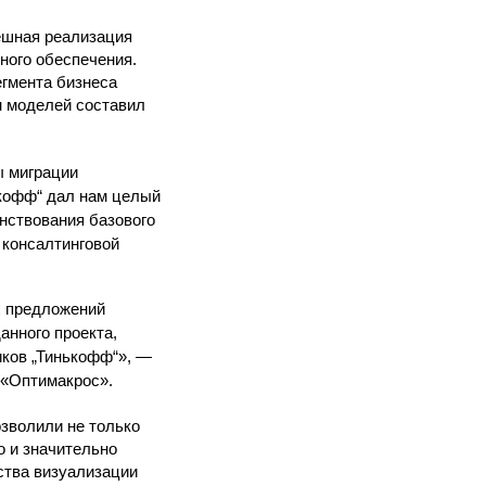
ешная реализация
ного обеспечения.
егмента бизнеса
м моделей составил
ы миграции
ькофф“ дал нам целый
нствования базового
 консалтинговой
х предложений
анного проекта,
иков „Тинькофф“», —
 «Оптимакрос».
зволили не только
о и значительно
ства визуализации