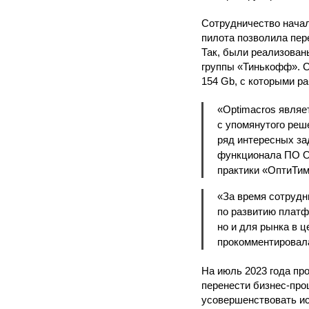
Сотрудничество начал
пилота позволила пер
Так, были реализован
группы «Тинькофф». С
154 Gb, с которыми р
«Optimacros являе
с упомянутого реш
ряд интересных за
функционала ПО O
практики «ОптиТим
«За время сотрудн
по развитию платф
но и для рынка в 
прокомментирова
На июль 2023 года пр
перенести бизнес-про
усовершенствовать ис