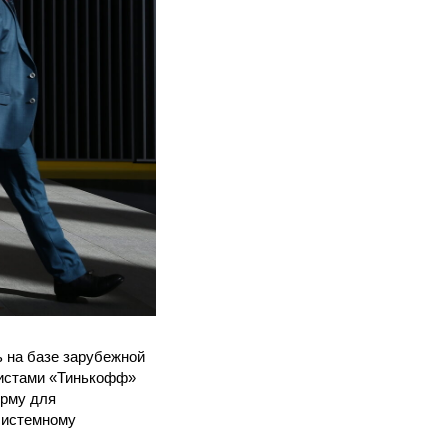
 на базе зарубежной
листами «Тинькофф»
орму для
системному