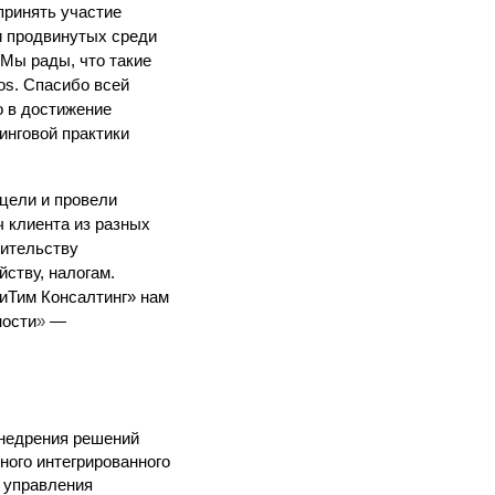
принять участие
и продвинутых среди
 Мы рады, что такие
s. Спасибо всей
о в достижение
инговой практики
цели и провели
ч клиента из разных
оительству
йству, налогам.
тиТим Консалтинг» нам
ности
»
—
внедрения решений
ного интегрированного
 управления