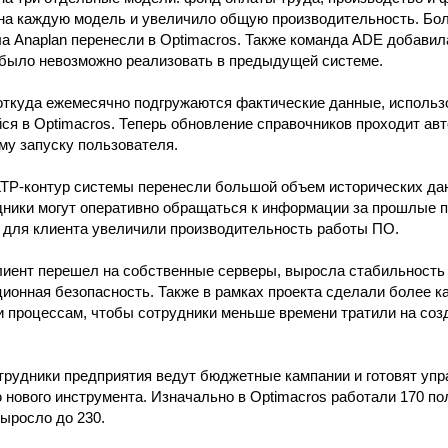
 на каждую модель и увеличило общую производительность. Бо
а Anaplan перенесли в Optimacros. Также команда ADE добави
 было невозможно реализовать в предыдущей системе.
 откуда ежемесячно подгружаются фактические данные, исполь
я в Optimacros. Теперь обновление справочников проходит авт
му запуску пользователя.
TP-контур системы перенесли большой объем исторических да
ники могут оперативно обращаться к информации за прошлые пе
и для клиента увеличили производительность работы ПО.
клиент перешел на собственные серверы, выросла стабильность
онная безопасность. Также в рамках проекта сделали более к
и процессам, чтобы сотрудники меньше времени тратили на соз
отрудники предприятия ведут бюджетные кампании и готовят уп
 нового инструмента. Изначально в Optimacros работали 170 по
выросло до 230.