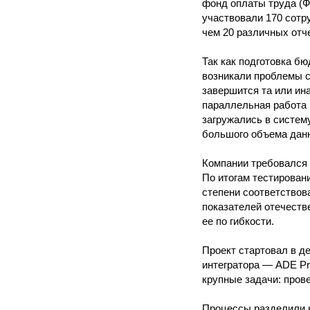
фонд оплаты труда (Ф
участвовали 170 сотру
чем 20 различных отч
Так как подготовка б
возникали проблемы с
завершится та или ин
параллельная работа 
загружались в систем
большого объема данн
Компании требовался 
По итогам тестирован
степени соответствов
показателей отечеств
ее по гибкости.
Проект стартовал в д
интегратора — ADE Pro
крупные задачи: пров
Процессы разделили н