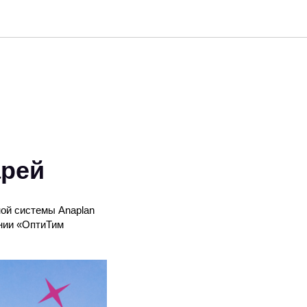
арей
ной системы Anaplan
нии «ОптиТим