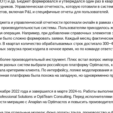
ОТ) и др. Бюджет формировался и утверждался один раз в квар
дников. Управленческая отчетность, которую готовили в систем
етов, включая P&L и специфичные отчеты для пользователей.
юджета и управленческой отчетности протекали онлайн в рамках 
 производительностью системы. Пользователям приходилось жд
ая операция. Например, при добавлении справочных элементов
и было сложно формировать заявки. Каждый месяц фактически
у. В квартал количество обрабатываемых строк достигало 300−4
ых загрузка происходила в ночное время, но по команде ответс
более производительный инструмент. Плюс встал вопрос импо
ия разных систем выбрали российскую платформу Optimacros, 
ала критериям клиента. По интерфейсу, логике моделирования и
енная платформа была похожа на западную, но одновременно п
екабре 2022 года и завершился в марте 2024-го. Работы выполн
fessional Solutions и OptiTeam Consulting. Перед исполнителям
ести миграцию с Anaplan на Optimacros и повысить производите
а три отдельные модели: фонд оплаты труда, производство и 