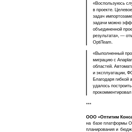
«Воспользуюсь слу
в проекте. Целево
задач импортозаме
задачи можно эфф
объединенной прое
результата», — от
OptiTeam.
«Выполненный прое
миграцию с Anapla
областей. Автомат
и эксплуатации, ФО
Благодаря гибкой 
удалось построить
прокомментировал Е
***
ООО «Оптитим Конс
на базе платформы Op
планирования и бюдже