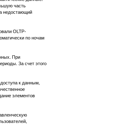
льшую часть
ла недостающий
зовали OLTP-
оматически по ночам
нных. При
риоды. За счет этого
 доступа к данным,
ачественное
дание элементов
равленческую
льзователей,