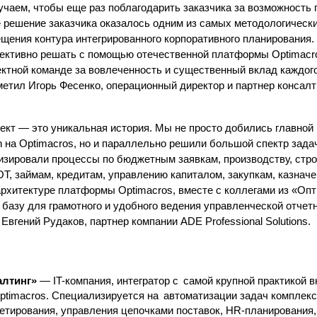
чаем, чтобы еще раз поблагодарить заказчика за возможность 
е решение заказчика оказалось одним из самых методологическ
щения контура интегрированного корпоративного планирования.
ективно решать с помощью отечественной платформы Optimacro
ктной команде за вовлеченность и существенный вклад каждог
метил Игорь Фесенко, операционный директор и партнер консалт
кт — это уникальная история. Мы не просто добились главной 
n на Optimacros, но и параллельно решили большой спектр зада
изировали процессы по бюджетным заявкам, производству, стр
Т, займам, кредитам, управлению капиталом, закупкам, казначе
архитектуре платформы Optimacros, вместе с коллегами из «Оп
 базу для грамотного и удобного ведения управленческой отчет
вгений Рудаков, партнер компании АDE Professional Solutions.
алтинг»
— IT-компания, интегратор с самой крупной практикой 
timacros. Специализируется на автоматизации задач комплекс
тирования, управления цепочками поставок, HR-планирования,