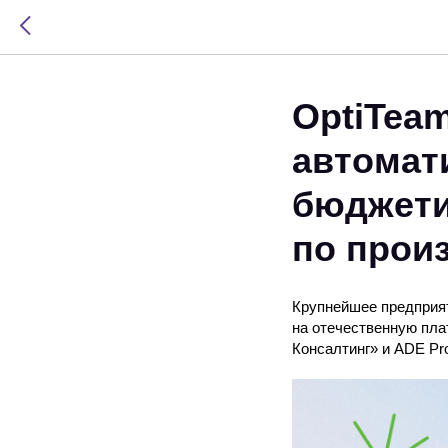
OptiTeam
автомат
бюджети
по прои
Крупнейшее предприят
на отечественную пл
Консалтинг» и АDE Prof