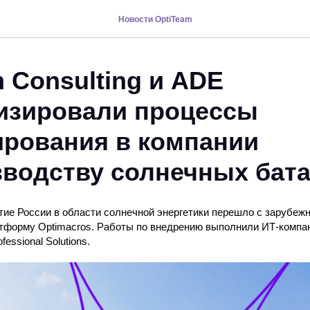
Новости OptiTeam
 Consulting и ADE
изировали процессы
рования в компании
зводству солнечных бат
ие России в области солнечной энергетики перешло с зарубеж
атформу Optimacros. Работы по внедрению выполнили ИТ-компа
essional Solutions.