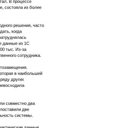
тал. В процессе
е, состояла из более
одного решения, часто
ать, когда
 затруднялась
е данные из 1С
00 тыс. Из-за
твенного сотрудника.
ртозамещения.
которая в наибольшей
 ряду других
ревосходила
или совместно два
и поставили две
льность системы.
фактические данные.