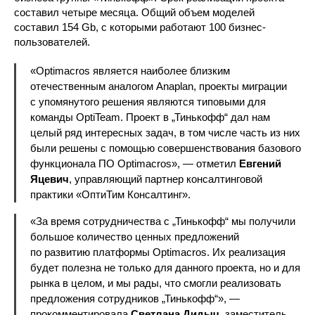
составил четыре месяца. Общий объем моделей
составил 154 Gb, с которыми работают 100 бизнес-
пользователей.
«Optimacros является наиболее близким
отечественным аналогом Anaplan, проекты миграции
с упомянутого решения являются типовыми для
команды OptiTeam. Проект в „Тинькофф“ дал нам
целый ряд интересных задач, в том числе часть из них
были решены с помощью совершенствования базового
функционала ПО Optimacros», — отметил
Евгений
Яцевич
, управляющий партнер консалтинговой
практики «ОптиТим Консалтинг».
«За время сотрудничества с „Тинькофф“ мы получили
большое количество ценных предложений
по развитию платформы Optimacros. Их реализация
будет полезна не только для данного проекта, но и для
рынка в целом, и мы рады, что смогли реализовать
предложения сотрудников „Тинькофф“», —
прокомментировала
Светлана Дидыч
, заместитель