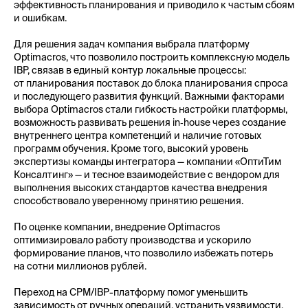
эффективность планирования и приводило к частым сбоям
и ошибкам.
Для решения задач компания выбрала платформу
Optimacros, что позволило построить комплексную модель
IBP, связав в единый контур локальные процессы:
от планирования поставок до блока планирования спроса
и последующего развития функций. Важными факторами
выбора Optimacros стали гибкость настройки платформы,
возможность развивать решения in‑house через создание
внутреннего центра компетенций и наличие готовых
программ обучения. Кроме того, высокий уровень
экспертизы команды интегратора — компании «ОптиТим
Консалтинг»
—
и тесное взаимодействие с вендором для
выполнения высоких стандартов качества внедрения
способствовало уверенному принятию решения.
По оценке компании, внедрение Optimacros
оптимизировало работу производства и ускорило
формирование планов, что позволило избежать потерь
на сотни миллионов рублей.
Переход на CPM/IBP-платформу помог уменьшить
зависимость от ручных операций, устранить уязвимости.